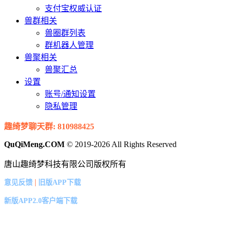
支付宝权威认证
兽群相关
兽圈群列表
群机器人管理
兽聚相关
兽聚汇总
设置
账号/通知设置
隐私管理
趣绮梦聊天群: 810988425
QuQiMeng.COM
© 2019-2026 All Rights Reserved
唐山趣绮梦科技有限公司版权所有
|
意见反馈
旧版APP下载
新版APP2.0客户端下载