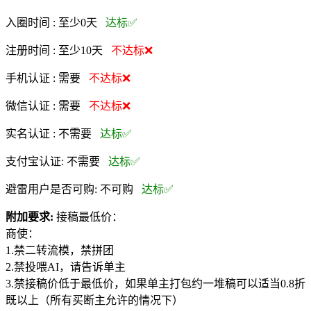
入圈时间 :
至少0天
达标✅
注册时间 :
至少10天
不达标❌
手机认证 :
需要
不达标❌
微信认证 :
需要
不达标❌
实名认证 :
不需要
达标✅
支付宝认证:
不需要
达标✅
避雷用户是否可购:
不可购
达标✅
附加要求:
接稿最低价：
商使：
1.禁二转流模，禁拼团
2.禁投喂AI，请告诉单主
3.禁接稿价低于最低价，如果单主打包约一堆稿可以适当0.8折
既以上（所有买断主允许的情况下）