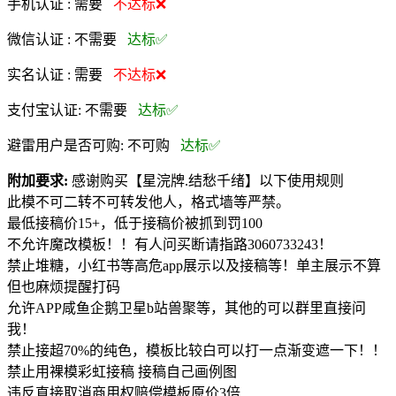
手机认证 :
需要
不达标❌
微信认证 :
不需要
达标✅
实名认证 :
需要
不达标❌
支付宝认证:
不需要
达标✅
避雷用户是否可购:
不可购
达标✅
附加要求:
感谢购买【星浣牌.结愁千绪】以下使用规则
此模不可二转不可转发他人，格式墙等严禁。
最低接稿价15+，低于接稿价被抓到罚100
不允许魔改模板！！有人问买断请指路3060733243！
禁止堆糖，小红书等高危app展示以及接稿等！单主展示不算
但也麻烦提醒打码
允许APP咸鱼企鹅卫星b站兽聚等，其他的可以群里直接问
我！
禁止接超70%的纯色，模板比较白可以打一点渐变遮一下！！
禁止用裸模彩虹接稿 接稿自己画例图
违反直接取消商用权赔偿模板原价3倍