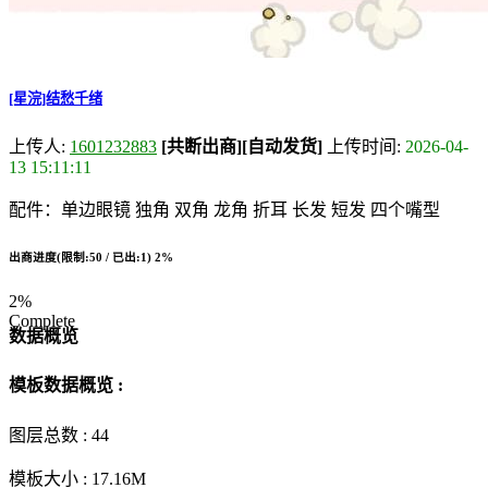
[星浣]结愁千绪
上传人:
1601232883
[共断出商]
[自动发货]
上传时间:
2026-04-
13 15:11:11
配件：单边眼镜 独角 双角 龙角 折耳 长发 短发 四个嘴型
出商进度(限制:50 / 已出:1)
2%
2%
Complete
数据概览
模板数据概览 :
图层总数 :
44
模板大小 :
17.16M