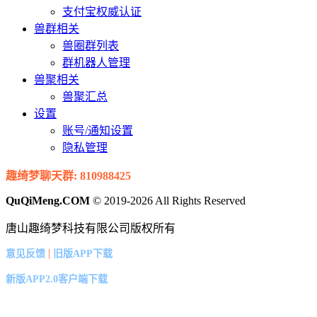
支付宝权威认证
兽群相关
兽圈群列表
群机器人管理
兽聚相关
兽聚汇总
设置
账号/通知设置
隐私管理
趣绮梦聊天群: 810988425
QuQiMeng.COM
© 2019-2026 All Rights Reserved
唐山趣绮梦科技有限公司版权所有
|
意见反馈
旧版APP下载
新版APP2.0客户端下载