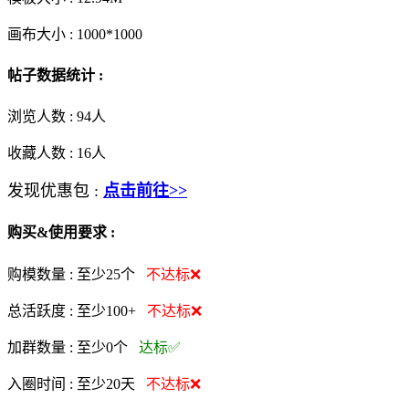
画布大小 :
1000*1000
帖子数据统计 :
浏览人数 :
94人
收藏人数 :
16
人
发现优惠包 :
点击前往>>
购买&使用要求 :
购模数量 :
至少25个
不达标❌
总活跃度 :
至少100+
不达标❌
加群数量 :
至少0个
达标✅
入圈时间 :
至少20天
不达标❌