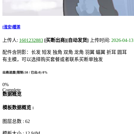
[淮安]暖茶
上传人:
1601232883
[买断出商]
[自动发货]
上传时间:
2026-04-13
配件含阴影：长发 短发 独角 双角 龙角 羽翼 蝠翼 折耳 圆耳
有主模，可以选择购买套餐或者联系买断单独发
出商进度(限制:50 / 已出:0)
0%
0%
Complete
数据概览
模板数据概览 :
图层总数 :
62
模板大小 :
12.94M