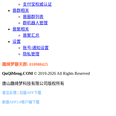
支付宝权威认证
兽群相关
兽圈群列表
群机器人管理
兽聚相关
兽聚汇总
设置
账号/通知设置
隐私管理
趣绮梦聊天群: 810988425
QuQiMeng.COM
© 2019-2026 All Rights Reserved
唐山趣绮梦科技有限公司版权所有
|
意见反馈
旧版APP下载
新版APP2.0客户端下载