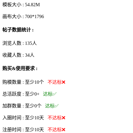
模板大小 :
54.82M
画布大小 :
700*1796
帖子数据统计 :
浏览人数 :
135人
收藏人数 :
34
人
购买&使用要求 :
购模数量 :
至少10个
不达标❌
总活跃度 :
至少0+
达标✅
加群数量 :
至少0个
达标✅
入圈时间 :
至少10天
不达标❌
注册时间 :
至少10天
不达标❌