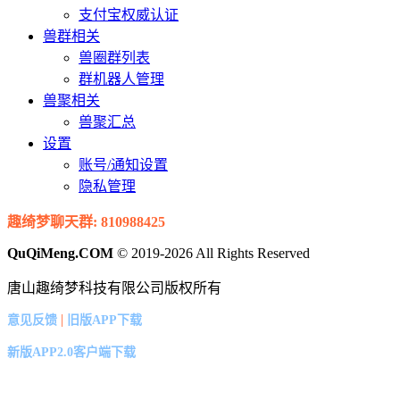
支付宝权威认证
兽群相关
兽圈群列表
群机器人管理
兽聚相关
兽聚汇总
设置
账号/通知设置
隐私管理
趣绮梦聊天群: 810988425
QuQiMeng.COM
© 2019-2026 All Rights Reserved
唐山趣绮梦科技有限公司版权所有
|
意见反馈
旧版APP下载
新版APP2.0客户端下载