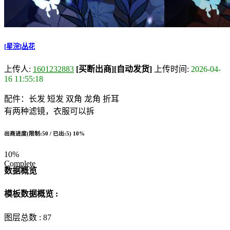
[星浣]丛花
上传人:
1601232883
[买断出商]
[自动发货]
上传时间:
2026-04-
16 11:55:18
配件：长发 短发 双角 龙角 折耳
有两种滤镜，衣服可以拆
出商进度(限制:50 / 已出:5)
10%
10%
Complete
数据概览
模板数据概览 :
图层总数 :
87