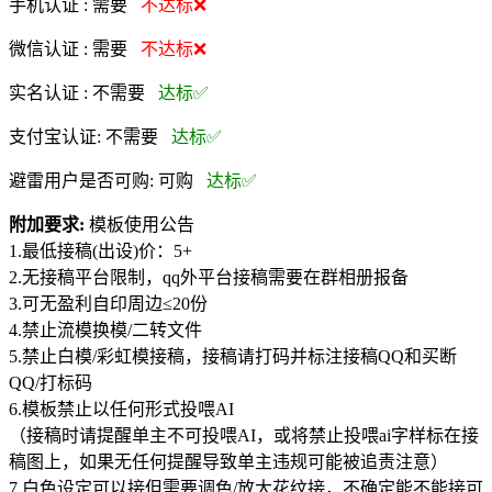
手机认证 :
需要
不达标❌
微信认证 :
需要
不达标❌
实名认证 :
不需要
达标✅
支付宝认证:
不需要
达标✅
避雷用户是否可购:
可购
达标✅
附加要求:
模板使用公告
1.最低接稿(出设)价：5+
2.无接稿平台限制，qq外平台接稿需要在群相册报备
3.可无盈利自印周边≤20份
4.禁止流模换模/二转文件
5.禁止白模/彩虹模接稿，接稿请打码并标注接稿QQ和买断
QQ/打标码
6.模板禁止以任何形式投喂AI
（接稿时请提醒单主不可投喂AI，或将禁止投喂ai字样标在接
稿图上，如果无任何提醒导致单主违规可能被追责注意）
7.白色设定可以接但需要调色/放大花纹接，不确定能不能接可