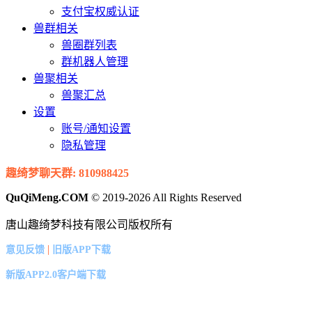
支付宝权威认证
兽群相关
兽圈群列表
群机器人管理
兽聚相关
兽聚汇总
设置
账号/通知设置
隐私管理
趣绮梦聊天群: 810988425
QuQiMeng.COM
© 2019-2026 All Rights Reserved
唐山趣绮梦科技有限公司版权所有
|
意见反馈
旧版APP下载
新版APP2.0客户端下载