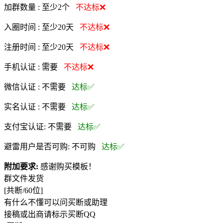
加群数量 :
至少2个
不达标❌
入圈时间 :
至少20天
不达标❌
注册时间 :
至少20天
不达标❌
手机认证 :
需要
不达标❌
微信认证 :
不需要
达标✅
实名认证 :
不需要
达标✅
支付宝认证:
不需要
达标✅
避雷用户是否可购:
不可购
达标✅
附加要求:
感谢购买模板！
群文件发货
[共断/60位]
有什么不懂可以问买断或助理
接稿或出商请标示买断QQ