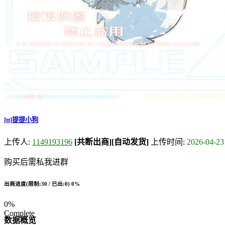
[tt]提提小狗
上传人:
1149193196
[共断出商]
[自动发货]
上传时间:
2026-04-23
购买后需私我进群
出商进度(限制:30 / 已出:0)
0%
0%
Complete
数据概览