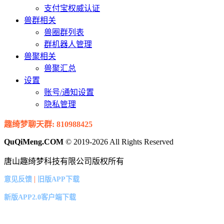
支付宝权威认证
兽群相关
兽圈群列表
群机器人管理
兽聚相关
兽聚汇总
设置
账号/通知设置
隐私管理
趣绮梦聊天群: 810988425
QuQiMeng.COM
© 2019-2026 All Rights Reserved
唐山趣绮梦科技有限公司版权所有
|
意见反馈
旧版APP下载
新版APP2.0客户端下载