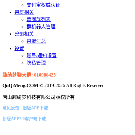
支付宝权威认证
兽群相关
兽圈群列表
群机器人管理
兽聚相关
兽聚汇总
设置
账号/通知设置
隐私管理
趣绮梦聊天群: 810988425
QuQiMeng.COM
© 2019-2026 All Rights Reserved
唐山趣绮梦科技有限公司版权所有
|
意见反馈
旧版APP下载
新版APP2.0客户端下载