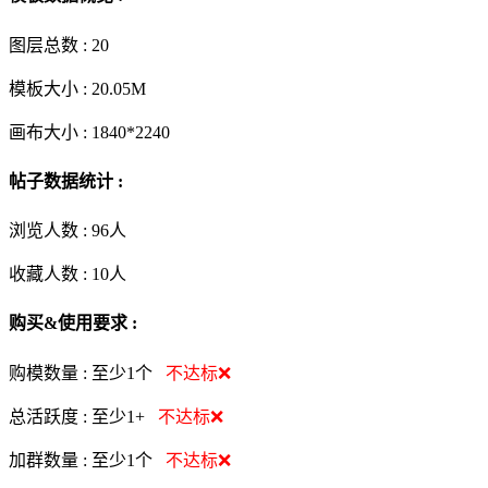
图层总数 :
20
模板大小 :
20.05M
画布大小 :
1840*2240
帖子数据统计 :
浏览人数 :
96人
收藏人数 :
10
人
购买&使用要求 :
购模数量 :
至少1个
不达标❌
总活跃度 :
至少1+
不达标❌
加群数量 :
至少1个
不达标❌