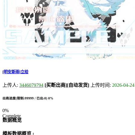
[明安斯雨]立绘
上传人:
3446079794
[买断出商]
[自动发货]
上传时间:
2026-04-24
出商进度(限制:99999 / 已出:0)
0%
0%
Complete
数据概览
模板数据概览 :