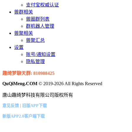
支付宝权威认证
兽群相关
兽圈群列表
群机器人管理
兽聚相关
兽聚汇总
设置
账号/通知设置
隐私管理
趣绮梦聊天群: 810988425
QuQiMeng.COM
© 2019-2026 All Rights Reserved
唐山趣绮梦科技有限公司版权所有
|
意见反馈
旧版APP下载
新版APP2.0客户端下载