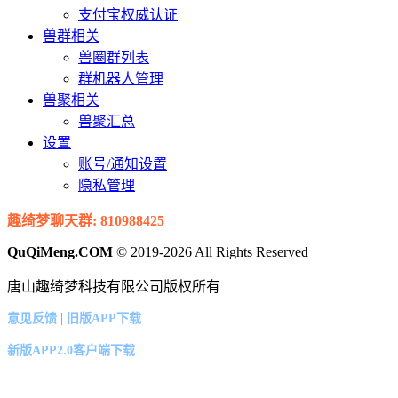
支付宝权威认证
兽群相关
兽圈群列表
群机器人管理
兽聚相关
兽聚汇总
设置
账号/通知设置
隐私管理
趣绮梦聊天群: 810988425
QuQiMeng.COM
© 2019-2026 All Rights Reserved
唐山趣绮梦科技有限公司版权所有
|
意见反馈
旧版APP下载
新版APP2.0客户端下载