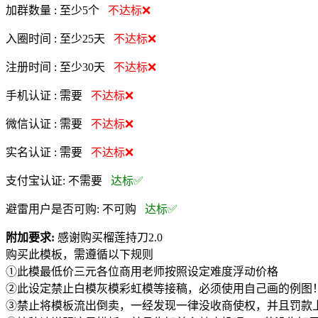
加群数量 :
至少5个
不达标❌
入圈时间 :
至少25天
不达标❌
注册时间 :
至少30天
不达标❌
手机认证 :
需要
不达标❌
微信认证 :
需要
不达标❌
实名认证 :
需要
不达标❌
支付宝认证:
不需要
达标✅
避雷用户是否可购:
不可购
达标✅
附加要求:
感谢购买榴莲持刀2.0
购买此模板，需遵循以下规则
①此模最低价三元各位商用老师按照设定难度浮动价格
②此设定禁止白模灰模彩虹模等接稿，必须使用自己画的例图！
③禁止将模板流出倒卖，一经发现一律没收商使权，并且罚款