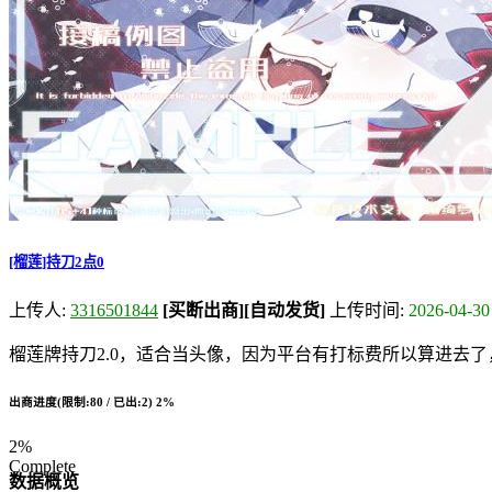
[榴莲]持刀2点0
上传人:
3316501844
[买断出商]
[自动发货]
上传时间:
2026-04-30
榴莲牌持刀2.0，适合当头像，因为平台有打标费所以算进去了，加买
出商进度(限制:80 / 已出:2)
2%
2%
Complete
数据概览