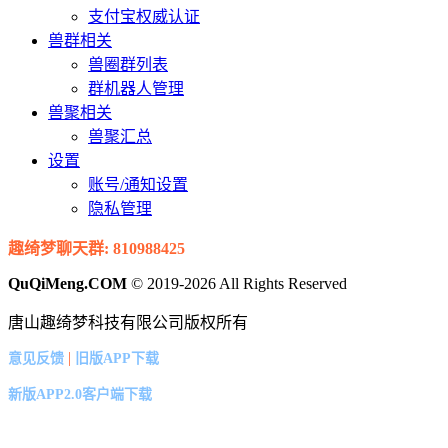
支付宝权威认证
兽群相关
兽圈群列表
群机器人管理
兽聚相关
兽聚汇总
设置
账号/通知设置
隐私管理
趣绮梦聊天群: 810988425
QuQiMeng.COM
© 2019-2026 All Rights Reserved
唐山趣绮梦科技有限公司版权所有
|
意见反馈
旧版APP下载
新版APP2.0客户端下载