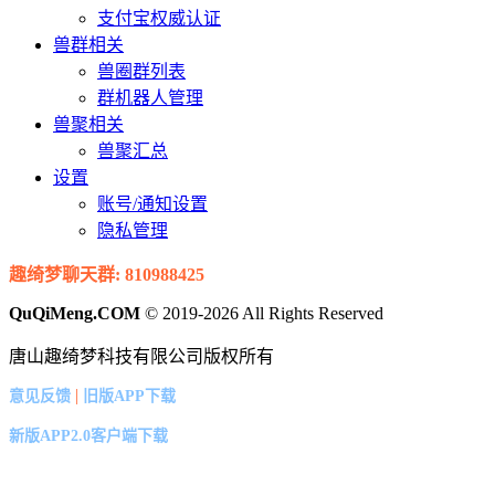
支付宝权威认证
兽群相关
兽圈群列表
群机器人管理
兽聚相关
兽聚汇总
设置
账号/通知设置
隐私管理
趣绮梦聊天群: 810988425
QuQiMeng.COM
© 2019-2026 All Rights Reserved
唐山趣绮梦科技有限公司版权所有
|
意见反馈
旧版APP下载
新版APP2.0客户端下载