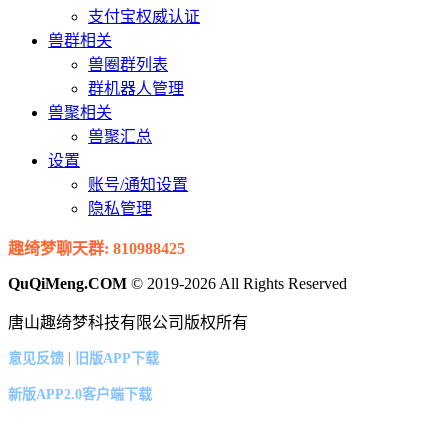
支付宝权威认证
兽群相关
兽圈群列表
群机器人管理
兽聚相关
兽聚汇总
设置
账号/通知设置
隐私管理
趣绮梦聊天群: 810988425
QuQiMeng.COM
© 2019-2026 All Rights Reserved
唐山趣绮梦科技有限公司版权所有
|
意见反馈
旧版APP下载
新版APP2.0客户端下载