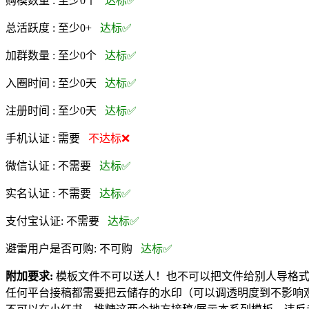
购模数量 :
至少0个
达标✅
总活跃度 :
至少0+
达标✅
加群数量 :
至少0个
达标✅
入圈时间 :
至少0天
达标✅
注册时间 :
至少0天
达标✅
手机认证 :
需要
不达标❌
微信认证 :
不需要
达标✅
实名认证 :
不需要
达标✅
支付宝认证:
不需要
达标✅
避雷用户是否可购:
不可购
达标✅
附加要求:
模板文件不可以送人！也不可以把文件给别人导格
任何平台接稿都需要把云储存的水印（可以调透明度到不影响观