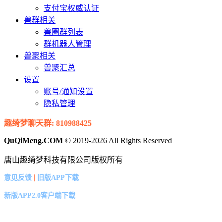
支付宝权威认证
兽群相关
兽圈群列表
群机器人管理
兽聚相关
兽聚汇总
设置
账号/通知设置
隐私管理
趣绮梦聊天群: 810988425
QuQiMeng.COM
© 2019-2026 All Rights Reserved
唐山趣绮梦科技有限公司版权所有
|
意见反馈
旧版APP下载
新版APP2.0客户端下载