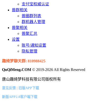
支付宝权威认证
兽群相关
兽圈群列表
群机器人管理
兽聚相关
兽聚汇总
设置
账号/通知设置
隐私管理
趣绮梦聊天群: 810988425
QuQiMeng.COM
© 2019-2026 All Rights Reserved
唐山趣绮梦科技有限公司版权所有
|
意见反馈
旧版APP下载
新版APP2.0客户端下载