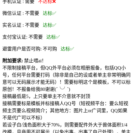
手机认证 :
需要
不达标❌
微信认证 :
不需要
达标✅
实名认证 :
不需要
达标✅
支付宝认证:
不需要
达标✅
避雷用户是否可购:
不可购
达标✅
附加要求:
禁止喂ai！
不限制接稿平台，但QQ外平台必须在相册报备，包括QQ小
号，任何平台需要打码（除非是自己的设或者单主非常明确同
意可以无码展示才能无码）！需要标明这个是模板，不可以标
原创！不报备给我80谢谢(´╰╯`)
接稿最低是5，上只要单主不介意就不封顶
接稿需要标是模板并标接稿人QQ号（短视频平台：要么短视
频主页要么视频简介；其他地方：图片上or广词里，QQ如果
不是代广可以不标）
若设子白/浅色面积大于70%，则需要配件外大于兽体面积1/4
改模，且商用不可展示（以免出事，出事了自己处理），单主