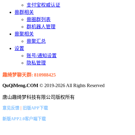
支付宝权威认证
兽群相关
兽圈群列表
群机器人管理
兽聚相关
兽聚汇总
设置
账号/通知设置
隐私管理
趣绮梦聊天群: 810988425
QuQiMeng.COM
© 2019-2026 All Rights Reserved
唐山趣绮梦科技有限公司版权所有
|
意见反馈
旧版APP下载
新版APP2.0客户端下载