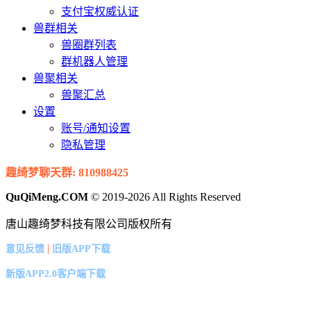
支付宝权威认证
兽群相关
兽圈群列表
群机器人管理
兽聚相关
兽聚汇总
设置
账号/通知设置
隐私管理
趣绮梦聊天群: 810988425
QuQiMeng.COM
© 2019-2026 All Rights Reserved
唐山趣绮梦科技有限公司版权所有
|
意见反馈
旧版APP下载
新版APP2.0客户端下载