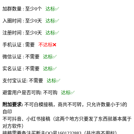
加群数量 :
至少0个
达标✅
入圈时间 :
至少0天
达标✅
注册时间 :
至少0天
达标✅
手机认证 :
需要
不达标❌
微信认证 :
不需要
达标✅
实名认证 :
不需要
达标✅
支付宝认证:
不需要
达标✅
避雷用户是否可购:
不可购
达标✅
附加要求:
不可白模接稿，商共不可转，只允许数量小于5的
自印
不可抖音、小红书接稿（这两个地方只要发了东西就基本属于
对方软件）
接稿需要备注买断主QQ号1601232883（共出商不用标）