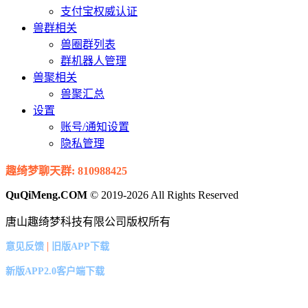
支付宝权威认证
兽群相关
兽圈群列表
群机器人管理
兽聚相关
兽聚汇总
设置
账号/通知设置
隐私管理
趣绮梦聊天群: 810988425
QuQiMeng.COM
© 2019-2026 All Rights Reserved
唐山趣绮梦科技有限公司版权所有
|
意见反馈
旧版APP下载
新版APP2.0客户端下载