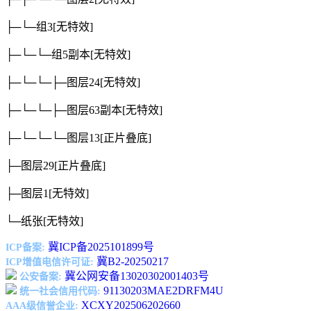
├─└─组3
[无特效]
├─└─└─组5副本
[无特效]
├─└─└─├─图层24
[无特效]
├─└─└─├─图层63副本
[无特效]
├─└─└─└─图层13
[正片叠底]
├─图层29
[正片叠底]
├─图层1
[无特效]
└─纸张
[无特效]
冀ICP备2025101899号
ICP备案:
冀B2-20250217
ICP增值电信许可证:
冀公网安备13020302001403号
公安备案:
91130203MAE2DRFM4U
统一社会信用代码:
XCXY202506202660
AAA级信誉企业: