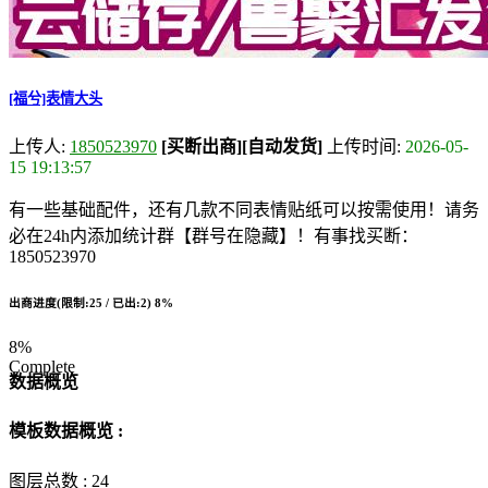
[福兮]表情大头
上传人:
1850523970
[买断出商]
[自动发货]
上传时间:
2026-05-
15 19:13:57
有一些基础配件，还有几款不同表情贴纸可以按需使用！请务
必在24h内添加统计群【群号在隐藏】！有事找买断：
1850523970
出商进度(限制:25 / 已出:2)
8%
8%
Complete
数据概览
模板数据概览 :
图层总数 :
24