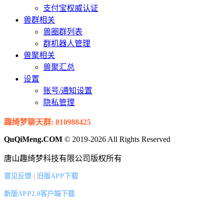
支付宝权威认证
兽群相关
兽圈群列表
群机器人管理
兽聚相关
兽聚汇总
设置
账号/通知设置
隐私管理
趣绮梦聊天群: 810988425
QuQiMeng.COM
© 2019-2026 All Rights Reserved
唐山趣绮梦科技有限公司版权所有
|
意见反馈
旧版APP下载
新版APP2.0客户端下载