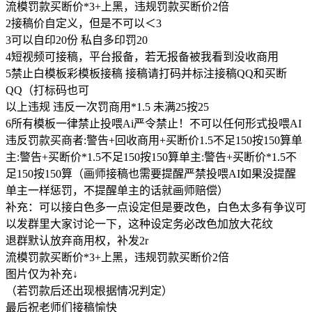
流模罚款买断价*3+上黑，违规罚款买断价2倍
2接稿价自定义，但是不可以＜3
3可以自印20份 私自多印罚20
4短视频可接稿，平台报备，若无报备被我看到没收商用
5禁止白模板彩模板接稿 接稿请打码并标注接稿QQ和买断
QQ（打标码也可
以上违规 违反一次罚商用*1.5 未满25按25
6所有模板一律禁止投喂Ai严令禁止！不可以任何形式投喂AI
违反罚款买商者:警告+回收商用+买断价1.5不足150按150算单
主:警告+买断价*1.5不足150按150算单主:警告+买断价*1.5不
足150按150算（画师接稿也需要提醒严禁投喂AI如果没提醒
单主一样惩罚，不提醒单主的话就画师赔偿）
补充：可以接白色多一点设定但是要改色，白色太多有争议可
以发群里大家讨论一下，这种设定务必改色加放大花纹
退群默认放弃商用权，补发2r
流模罚款买断价*3+上黑，违规罚款买断价2倍
图片仅为补充↓
（若罚款后还出现根据情况判定）
最后祝老师们接稿愉快