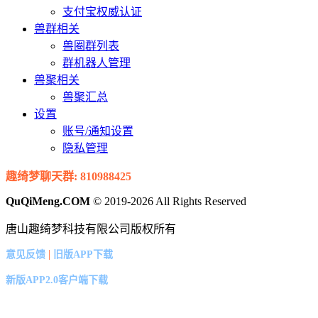
支付宝权威认证
兽群相关
兽圈群列表
群机器人管理
兽聚相关
兽聚汇总
设置
账号/通知设置
隐私管理
趣绮梦聊天群: 810988425
QuQiMeng.COM
© 2019-2026 All Rights Reserved
唐山趣绮梦科技有限公司版权所有
|
意见反馈
旧版APP下载
新版APP2.0客户端下载