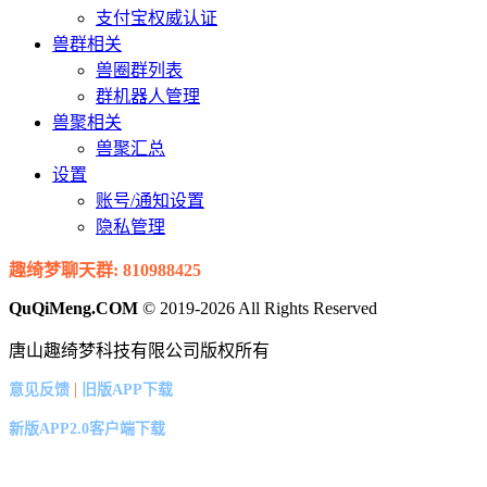
支付宝权威认证
兽群相关
兽圈群列表
群机器人管理
兽聚相关
兽聚汇总
设置
账号/通知设置
隐私管理
趣绮梦聊天群: 810988425
QuQiMeng.COM
© 2019-2026 All Rights Reserved
唐山趣绮梦科技有限公司版权所有
|
意见反馈
旧版APP下载
新版APP2.0客户端下载