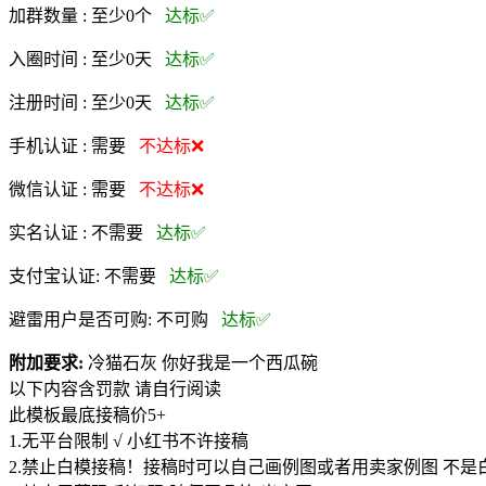
加群数量 :
至少0个
达标✅
入圈时间 :
至少0天
达标✅
注册时间 :
至少0天
达标✅
手机认证 :
需要
不达标❌
微信认证 :
需要
不达标❌
实名认证 :
不需要
达标✅
支付宝认证:
不需要
达标✅
避雷用户是否可购:
不可购
达标✅
附加要求:
冷猫石灰 你好我是一个西瓜碗
以下内容含罚款 请自行阅读
此模板最底接稿价5+
1.无平台限制 √ 小红书不许接稿
2.禁止白模接稿！接稿时可以自己画例图或者用卖家例图 不是