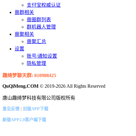
支付宝权威认证
兽群相关
兽圈群列表
群机器人管理
兽聚相关
兽聚汇总
设置
账号/通知设置
隐私管理
趣绮梦聊天群: 810988425
QuQiMeng.COM
© 2019-2026 All Rights Reserved
唐山趣绮梦科技有限公司版权所有
|
意见反馈
旧版APP下载
新版APP2.0客户端下载