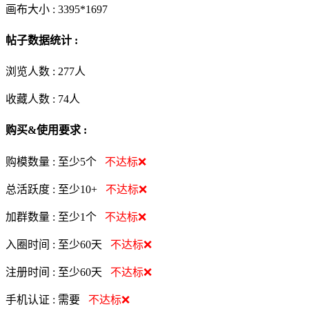
画布大小 :
3395*1697
帖子数据统计 :
浏览人数 :
277人
收藏人数 :
74
人
购买&使用要求 :
购模数量 :
至少5个
不达标❌
总活跃度 :
至少10+
不达标❌
加群数量 :
至少1个
不达标❌
入圈时间 :
至少60天
不达标❌
注册时间 :
至少60天
不达标❌
手机认证 :
需要
不达标❌