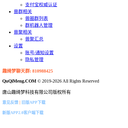
支付宝权威认证
兽群相关
兽圈群列表
群机器人管理
兽聚相关
兽聚汇总
设置
账号/通知设置
隐私管理
趣绮梦聊天群: 810988425
QuQiMeng.COM
© 2019-2026 All Rights Reserved
唐山趣绮梦科技有限公司版权所有
|
意见反馈
旧版APP下载
新版APP2.0客户端下载