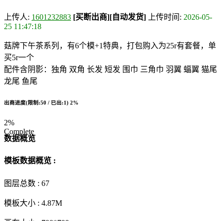
上传人:
1601232883
[买断出商]
[自动发货]
上传时间:
2026-05-
25 11:47:18
菇牌下午茶系列，有6个模+1特典，打包购入为25r有套餐，单
买5r一个
配件含阴影：独角 双角 长发 短发 围巾 三角巾 羽翼 蝠翼 猫尾
龙尾 鱼尾
出商进度(限制:50 / 已出:1)
2%
2%
Complete
数据概览
模板数据概览 :
图层总数 :
67
模板大小 :
4.87M