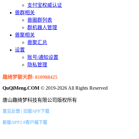
支付宝权威认证
兽群相关
兽圈群列表
群机器人管理
兽聚相关
兽聚汇总
设置
账号/通知设置
隐私管理
趣绮梦聊天群: 810988425
QuQiMeng.COM
© 2019-2026 All Rights Reserved
唐山趣绮梦科技有限公司版权所有
|
意见反馈
旧版APP下载
新版APP2.0客户端下载