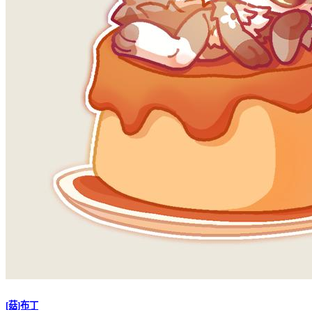
[菇]布丁