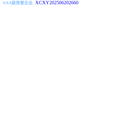
XCXY202506202660
AAA级信誉企业: