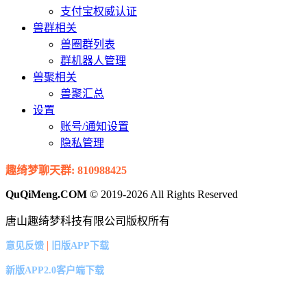
支付宝权威认证
兽群相关
兽圈群列表
群机器人管理
兽聚相关
兽聚汇总
设置
账号/通知设置
隐私管理
趣绮梦聊天群: 810988425
QuQiMeng.COM
© 2019-2026 All Rights Reserved
唐山趣绮梦科技有限公司版权所有
|
意见反馈
旧版APP下载
新版APP2.0客户端下载