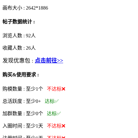
画布大小 :
2642*1886
帖子数据统计 :
浏览人数 :
92人
收藏人数 :
26
人
发现优惠包 :
点击前往>>
购买&使用要求 :
购模数量 :
至少1个
不达标❌
总活跃度 :
至少0+
达标✅
加群数量 :
至少0个
达标✅
入圈时间 :
至少1天
不达标❌