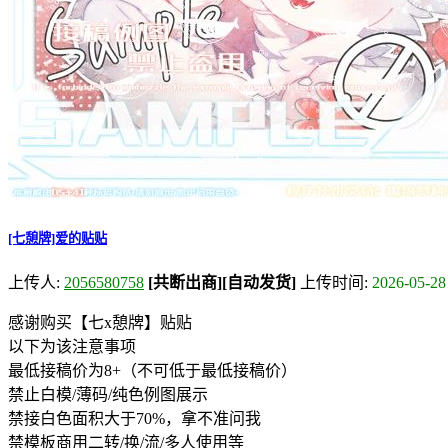
[七憩牌]爱的贴贴
上传人:
2056580758
[共断出商]
[自动发货]
上传时间:
2026-05-28
感谢购买【七x憩牌】贴贴
以下为该注意事项
最低接稿价为8+（不可低于最低接稿价）
禁止白模/薄码/纯色例图展示
禁接白色面积大于70%，拿不准问我
禁模板商用二转/换/流/多人使用等