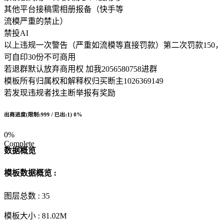
其他平台接稿需相册报备（快手等
流模严重的禁止）
禁投AI
以上违规一次警告（严重如流模等直接罚款）第二次罚款150
可自印30份不可商用
若退群默认放弃商用权 加我2056580758进群
模板所有归属权和解释权归买断主1026369149
若发现违规者找主断举报有奖励
出商进度(限制:999 / 已出:1)
0%
0%
Complete
数据概览
模板数据概览 :
图层总数 :
35
模板大小 :
81.02M