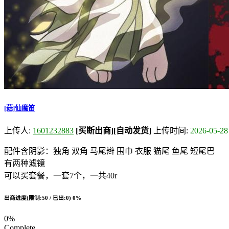
[菇]仙魔笛
上传人:
1601232883
[买断出商]
[自动发货]
上传时间:
2026-05-28
配件含阴影：独角 双角 马尾辫 围巾 衣服 猫尾 鱼尾 短尾巴
有两种滤镜
可以买套餐，一套7个，一共40r
出商进度(限制:50 / 已出:0)
0%
0%
Complete