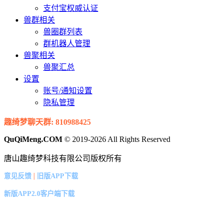
支付宝权威认证
兽群相关
兽圈群列表
群机器人管理
兽聚相关
兽聚汇总
设置
账号/通知设置
隐私管理
趣绮梦聊天群: 810988425
QuQiMeng.COM
© 2019-2026 All Rights Reserved
唐山趣绮梦科技有限公司版权所有
|
意见反馈
旧版APP下载
新版APP2.0客户端下载