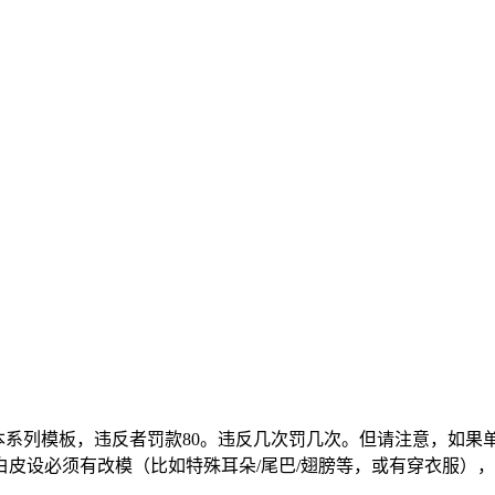
本系列模板，违反者罚款80。违反几次罚几次。但请注意，如果
皮设必须有改模（比如特殊耳朵/尾巴/翅膀等，或有穿衣服）