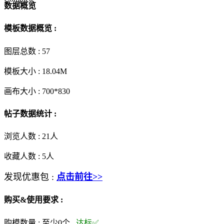
数据概览
模板数据概览 :
图层总数 :
57
模板大小 :
18.04M
画布大小 :
700*830
帖子数据统计 :
浏览人数 :
21人
收藏人数 :
5
人
发现优惠包 :
点击前往>>
购买&使用要求 :
购模数量 :
至少0个
达标✅