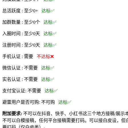
总活跃度 :
至少0+
达标✅
加群数量 :
至少0个
达标✅
入圈时间 :
至少0天
达标✅
注册时间 :
至少0天
达标✅
手机认证 :
需要
不达标❌
微信认证 :
不需要
达标✅
实名认证 :
不需要
达标✅
支付宝认证:
不需要
达标✅
避雷用户是否可购:
不可购
达标✅
附加要求:
不可以在抖音、快手、小红书这三个地方接稿/展示
不可以白模接稿，任何平台接稿需要打码。可以接白皮设，但白
要打码（仅白皮类）。