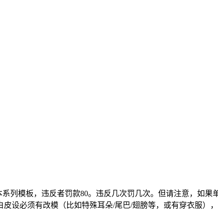
本系列模板，违反者罚款80。违反几次罚几次。但请注意，如果
皮设必须有改模（比如特殊耳朵/尾巴/翅膀等，或有穿衣服）