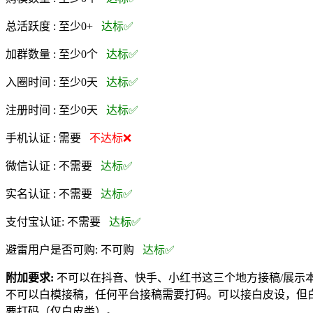
总活跃度 :
至少0+
达标✅
加群数量 :
至少0个
达标✅
入圈时间 :
至少0天
达标✅
注册时间 :
至少0天
达标✅
手机认证 :
需要
不达标❌
微信认证 :
不需要
达标✅
实名认证 :
不需要
达标✅
支付宝认证:
不需要
达标✅
避雷用户是否可购:
不可购
达标✅
附加要求:
不可以在抖音、快手、小红书这三个地方接稿/展示
不可以白模接稿，任何平台接稿需要打码。可以接白皮设，但白
要打码（仅白皮类）。