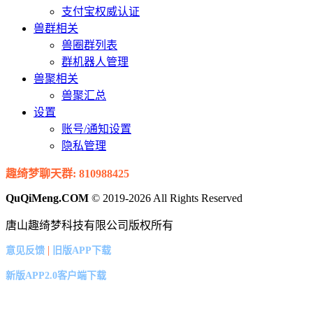
支付宝权威认证
兽群相关
兽圈群列表
群机器人管理
兽聚相关
兽聚汇总
设置
账号/通知设置
隐私管理
趣绮梦聊天群: 810988425
QuQiMeng.COM
© 2019-2026 All Rights Reserved
唐山趣绮梦科技有限公司版权所有
|
意见反馈
旧版APP下载
新版APP2.0客户端下载