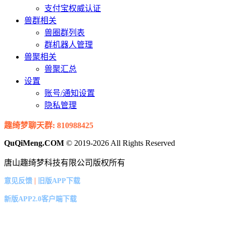
支付宝权威认证
兽群相关
兽圈群列表
群机器人管理
兽聚相关
兽聚汇总
设置
账号/通知设置
隐私管理
趣绮梦聊天群: 810988425
QuQiMeng.COM
© 2019-2026 All Rights Reserved
唐山趣绮梦科技有限公司版权所有
|
意见反馈
旧版APP下载
新版APP2.0客户端下载