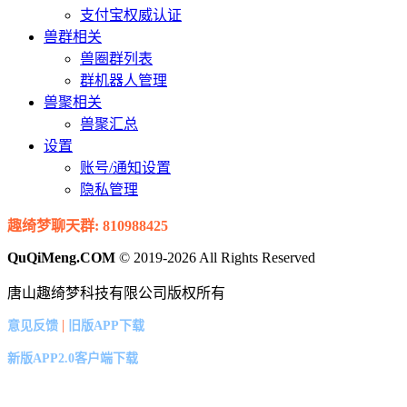
支付宝权威认证
兽群相关
兽圈群列表
群机器人管理
兽聚相关
兽聚汇总
设置
账号/通知设置
隐私管理
趣绮梦聊天群: 810988425
QuQiMeng.COM
© 2019-2026 All Rights Reserved
唐山趣绮梦科技有限公司版权所有
|
意见反馈
旧版APP下载
新版APP2.0客户端下载