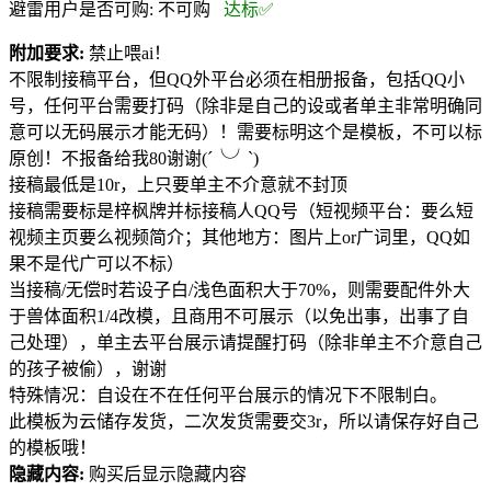
避雷用户是否可购:
不可购
达标✅
附加要求:
禁止喂ai！
不限制接稿平台，但QQ外平台必须在相册报备，包括QQ小
号，任何平台需要打码（除非是自己的设或者单主非常明确同
意可以无码展示才能无码）！需要标明这个是模板，不可以标
原创！不报备给我80谢谢(´╰╯`)
接稿最低是10r，上只要单主不介意就不封顶
接稿需要标是梓枫牌并标接稿人QQ号（短视频平台：要么短
视频主页要么视频简介；其他地方：图片上or广词里，QQ如
果不是代广可以不标）
当接稿/无偿时若设子白/浅色面积大于70%，则需要配件外大
于兽体面积1/4改模，且商用不可展示（以免出事，出事了自
己处理），单主去平台展示请提醒打码（除非单主不介意自己
的孩子被偷），谢谢
特殊情况：自设在不在任何平台展示的情况下不限制白。
此模板为云储存发货，二次发货需要交3r，所以请保存好自己
的模板哦！
隐藏内容:
购买后显示隐藏内容