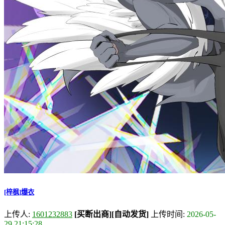
[梓枫]爆衣
上传人:
1601232883
[买断出商]
[自动发货]
上传时间:
2026-05-
29 21:15:28