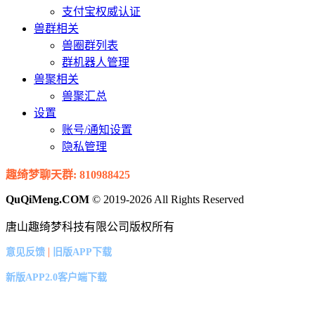
支付宝权威认证
兽群相关
兽圈群列表
群机器人管理
兽聚相关
兽聚汇总
设置
账号/通知设置
隐私管理
趣绮梦聊天群: 810988425
QuQiMeng.COM
© 2019-2026 All Rights Reserved
唐山趣绮梦科技有限公司版权所有
|
意见反馈
旧版APP下载
新版APP2.0客户端下载