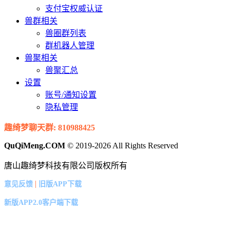
支付宝权威认证
兽群相关
兽圈群列表
群机器人管理
兽聚相关
兽聚汇总
设置
账号/通知设置
隐私管理
趣绮梦聊天群: 810988425
QuQiMeng.COM
© 2019-2026 All Rights Reserved
唐山趣绮梦科技有限公司版权所有
|
意见反馈
旧版APP下载
新版APP2.0客户端下载