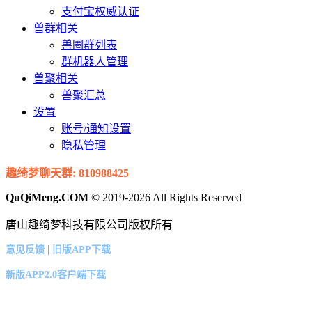
支付宝权威认证
兽群相关
兽圈群列表
群机器人管理
兽聚相关
兽聚汇总
设置
账号/通知设置
隐私管理
趣绮梦聊天群: 810988425
QuQiMeng.COM
© 2019-2026 All Rights Reserved
唐山趣绮梦科技有限公司版权所有
|
意见反馈
旧版APP下载
新版APP2.0客户端下载