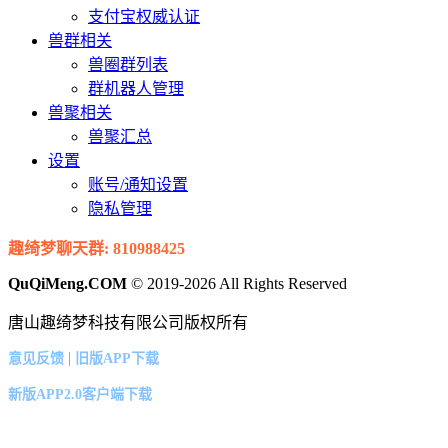
支付宝权威认证
兽群相关
兽圈群列表
群机器人管理
兽聚相关
兽聚汇总
设置
账号/通知设置
隐私管理
趣绮梦聊天群: 810988425
QuQiMeng.COM
© 2019-2026 All Rights Reserved
唐山趣绮梦科技有限公司版权所有
|
意见反馈
旧版APP下载
新版APP2.0客户端下载