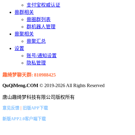
支付宝权威认证
兽群相关
兽圈群列表
群机器人管理
兽聚相关
兽聚汇总
设置
账号/通知设置
隐私管理
趣绮梦聊天群: 810988425
QuQiMeng.COM
© 2019-2026 All Rights Reserved
唐山趣绮梦科技有限公司版权所有
|
意见反馈
旧版APP下载
新版APP2.0客户端下载