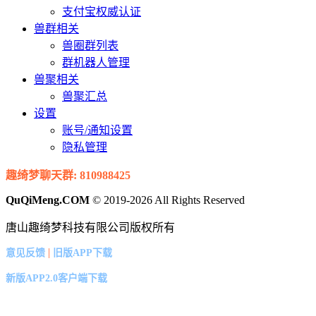
支付宝权威认证
兽群相关
兽圈群列表
群机器人管理
兽聚相关
兽聚汇总
设置
账号/通知设置
隐私管理
趣绮梦聊天群: 810988425
QuQiMeng.COM
© 2019-2026 All Rights Reserved
唐山趣绮梦科技有限公司版权所有
|
意见反馈
旧版APP下载
新版APP2.0客户端下载