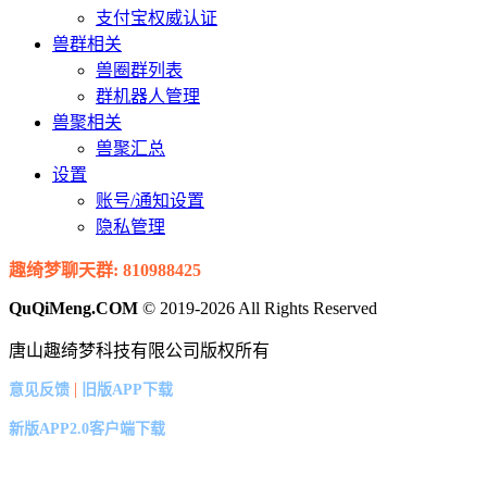
支付宝权威认证
兽群相关
兽圈群列表
群机器人管理
兽聚相关
兽聚汇总
设置
账号/通知设置
隐私管理
趣绮梦聊天群: 810988425
QuQiMeng.COM
© 2019-2026 All Rights Reserved
唐山趣绮梦科技有限公司版权所有
|
意见反馈
旧版APP下载
新版APP2.0客户端下载