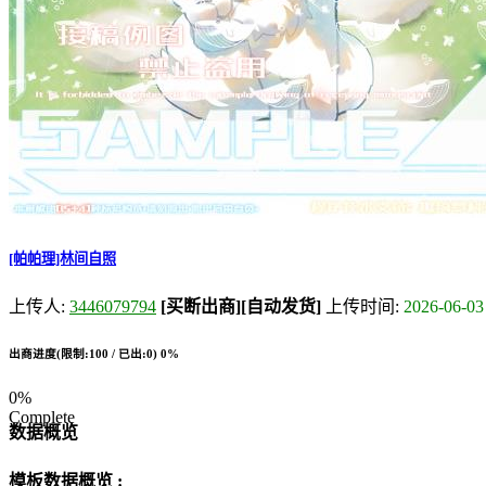
[帕帕理]林间自照
上传人:
3446079794
[买断出商]
[自动发货]
上传时间:
2026-06-03
出商进度(限制:100 / 已出:0)
0%
0%
Complete
数据概览
模板数据概览 :