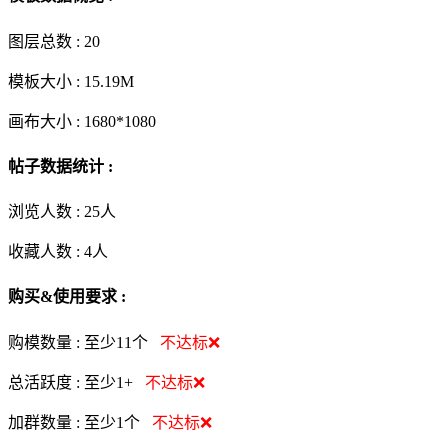
图层总数 :
20
模板大小 :
15.19M
画布大小 :
1680*1080
帖子数据统计 :
浏览人数 :
25人
收藏人数 :
4
人
购买&使用要求 :
购模数量 :
至少11个
不达标❌
总活跃度 :
至少1+
不达标❌
加群数量 :
至少1个
不达标❌