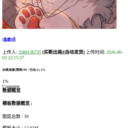
[鱼歌]花
上传人:
3589130735
[买断出商]
[自动发货]
上传时间:
2026-06-
03 22:15:37
出商进度(限制:99 / 已出:1)
1%
1%
Complete
数据概览
模板数据概览 :
图层总数 :
39
模板大小 :
12.01M