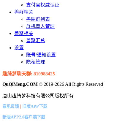
支付宝权威认证
兽群相关
兽圈群列表
群机器人管理
兽聚相关
兽聚汇总
设置
账号/通知设置
隐私管理
趣绮梦聊天群: 810988425
QuQiMeng.COM
© 2019-2026 All Rights Reserved
唐山趣绮梦科技有限公司版权所有
|
意见反馈
旧版APP下载
新版APP2.0客户端下载