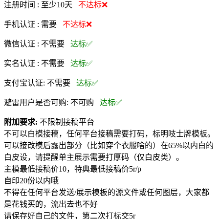
注册时间 :
至少10天
不达标❌
手机认证 :
需要
不达标❌
微信认证 :
不需要
达标✅
实名认证 :
不需要
达标✅
支付宝认证:
不需要
达标✅
避雷用户是否可购:
不可购
达标✅
附加要求:
不限制接稿平台
不可以白模接稿，任何平台接稿需要打码，标明吱士牌模板。
可以接改模后露出部分（比如穿个衣服啥的）在65%以内白的
白皮设，请提醒单主展示需要打厚码（仅白皮类）。
主模最低接稿价10，特典最低接稿价5r/p
自印20份以内哦
不得在任何平台发送/展示模板的源文件或任何图层，大家都
是花钱买的，流出去也不好
请保存好自己的文件，第二次打标交5r