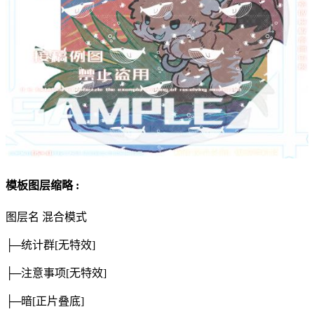
模板图层缩略 :
图层名
混合模式
├─统计群
[无特效]
├─注意事项
[无特效]
├─暗
[正片叠底]