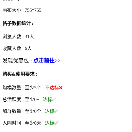
画布大小 :
755*755
帖子数据统计 :
浏览人数 :
31人
收藏人数 :
6
人
发现优惠包 :
点击前往>>
购买&使用要求 :
购模数量 :
至少5个
不达标❌
总活跃度 :
至少0+
达标✅
加群数量 :
至少0个
达标✅
入圈时间 :
至少0天
达标✅