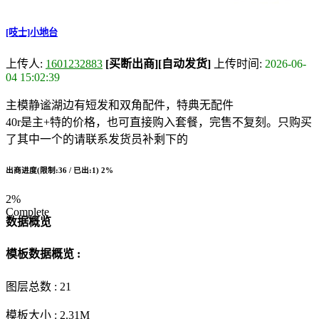
[吱士]小地台
上传人:
1601232883
[买断出商]
[自动发货]
上传时间:
2026-06-
04 15:02:39
主模静谧湖边有短发和双角配件，特典无配件
40r是主+特的价格，也可直接购入套餐，完售不复刻。只购买
了其中一个的请联系发货员补剩下的
出商进度(限制:36 / 已出:1)
2%
2%
Complete
数据概览
模板数据概览 :
图层总数 :
21
模板大小 :
2.31M