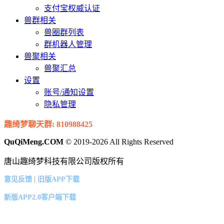
支付宝权威认证
兽群相关
兽圈群列表
群机器人管理
兽聚相关
兽聚汇总
设置
账号/通知设置
隐私管理
趣绮梦聊天群: 810988425
QuQiMeng.COM
© 2019-2026 All Rights Reserved
唐山趣绮梦科技有限公司版权所有
|
意见反馈
旧版APP下载
新版APP2.0客户端下载