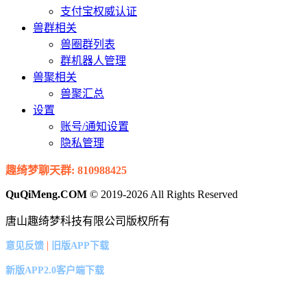
支付宝权威认证
兽群相关
兽圈群列表
群机器人管理
兽聚相关
兽聚汇总
设置
账号/通知设置
隐私管理
趣绮梦聊天群: 810988425
QuQiMeng.COM
© 2019-2026 All Rights Reserved
唐山趣绮梦科技有限公司版权所有
|
意见反馈
旧版APP下载
新版APP2.0客户端下载