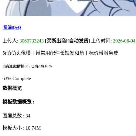
[星浣]QvQ
上传人:
3060733243
[买断出商]
[自动发货]
上传时间:
2026-06-04
5r萌萌头像模丨带常用配件长短发和角丨标价带服务费
出商进度(限制:30 / 已出:19)
63%
63% Complete
数据概览
模板数据概览 :
图层总数 :
34
模板大小 :
10.74M