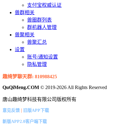
支付宝权威认证
兽群相关
兽圈群列表
群机器人管理
兽聚相关
兽聚汇总
设置
账号/通知设置
隐私管理
趣绮梦聊天群: 810988425
QuQiMeng.COM
© 2019-2026 All Rights Reserved
唐山趣绮梦科技有限公司版权所有
|
意见反馈
旧版APP下载
新版APP2.0客户端下载