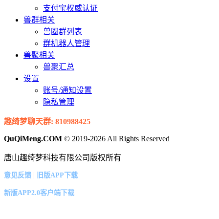
支付宝权威认证
兽群相关
兽圈群列表
群机器人管理
兽聚相关
兽聚汇总
设置
账号/通知设置
隐私管理
趣绮梦聊天群: 810988425
QuQiMeng.COM
© 2019-2026 All Rights Reserved
唐山趣绮梦科技有限公司版权所有
|
意见反馈
旧版APP下载
新版APP2.0客户端下载