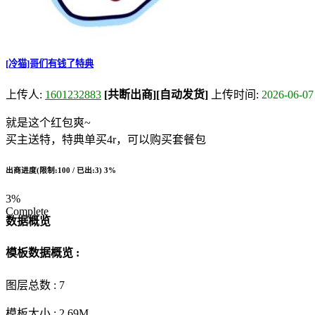
[冷猫]哥们有钱了特典
上传人:
1601232883
[共断出商]
[自动发货]
上传时间:
2026-06-07
就是这个红包爽~
买主送特，特典单买4r，可以购买套餐包
出商进度(限制:100 / 已出:3)
3%
3%
Complete
数据概览
模板数据概览 :
图层总数 :
7
模板大小 :
2.69M