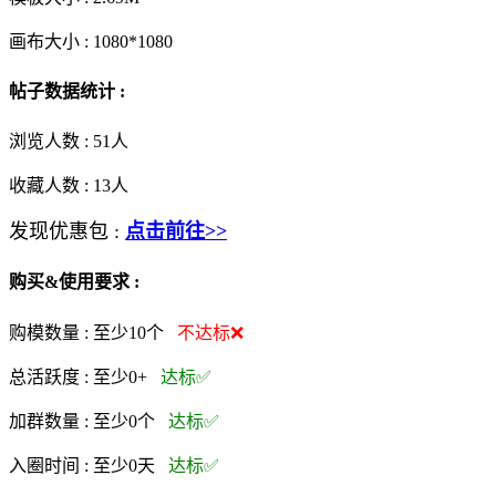
画布大小 :
1080*1080
帖子数据统计 :
浏览人数 :
51人
收藏人数 :
13
人
发现优惠包 :
点击前往>>
购买&使用要求 :
购模数量 :
至少10个
不达标❌
总活跃度 :
至少0+
达标✅
加群数量 :
至少0个
达标✅
入圈时间 :
至少0天
达标✅