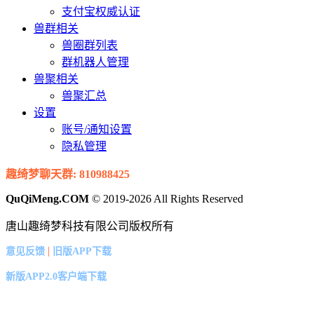
支付宝权威认证
兽群相关
兽圈群列表
群机器人管理
兽聚相关
兽聚汇总
设置
账号/通知设置
隐私管理
趣绮梦聊天群: 810988425
QuQiMeng.COM
© 2019-2026 All Rights Reserved
唐山趣绮梦科技有限公司版权所有
|
意见反馈
旧版APP下载
新版APP2.0客户端下载