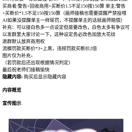
买商者:警告+回收商用+买断价1.5不足150按150算 单主:警告
+买断价*1.5不足150按150算（画师接稿也需要提醒严禁投喂
AI如果没提醒单主一样惩罚，不提醒单主的话就画师赔偿）
补充：可以接白色多一点设定但是要改色，白色太多有争议可
以发群里大家讨论一下，这种设定务必改色加放大花纹
退群默认放弃商用权
流模罚款买断价*3+上黑，违规罚款买断价2倍
图片仅为补充↓
（若罚款后还出现根据情况判定）
最后祝老师们接稿愉快
隐藏内容:
购买后显示隐藏内容
内容概览
宣传图示