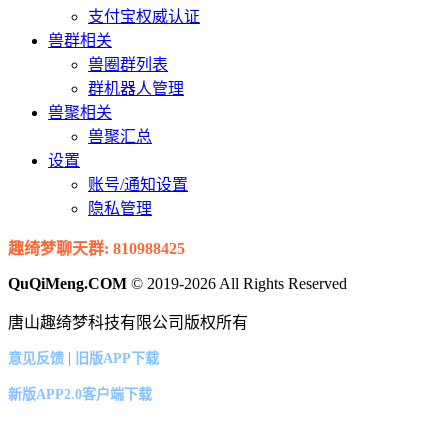
支付宝权威认证
兽群相关
兽圈群列表
群机器人管理
兽聚相关
兽聚汇总
设置
账号/通知设置
隐私管理
趣绮梦聊天群: 810988425
QuQiMeng.COM
© 2019-2026 All Rights Reserved
唐山趣绮梦科技有限公司版权所有
|
意见反馈
旧版APP下载
新版APP2.0客户端下载