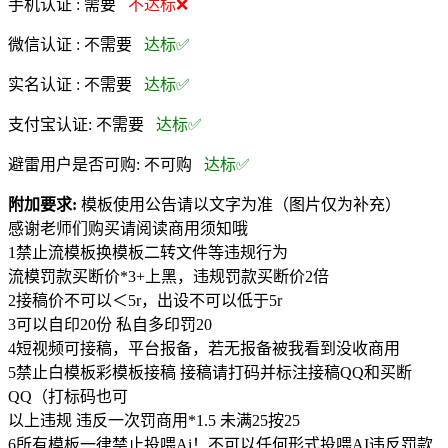
手机认证 :
需要
不达标❌
微信认证 :
不需要
达标✅
实名认证 :
不需要
达标✅
支付宝认证:
不需要
达标✅
避雷用户是否可购:
不可购
达标✅
附加要求:
模板使用公告请以文字为准（图片仅为补充）
感谢老师们购买请阅读商用须知哦
1禁止流模板换模板二转文件等违规行为
流模罚款买断价*3+上黑，违规罚款买断价2倍
2接稿价不可以＜5r，出设不可以低于5r
3可以自印20份 私自多印罚20
4短视频可接稿，平台报备，若无报备被我看到没收商用
5禁止白模板彩模板接稿 接稿请打码并标注接稿QQ和买断
QQ（打标码也可
以上违规 违反一次罚商用*1.5 未满25按25
6所有模板一律禁止投喂Ai！不可以任何形式投喂AI违反罚款