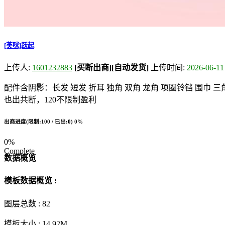
[芙咪]跃起
上传人:
1601232883
[买断出商]
[自动发货]
上传时间:
2026-06-11
配件含阴影：长发 短发 折耳 独角 双角 龙角 项圈铃铛 围巾 三角
也出共断，120不限制盈利
出商进度(限制:100 / 已出:0)
0%
0%
Complete
数据概览
模板数据概览 :
图层总数 :
82
模板大小 :
14.92M