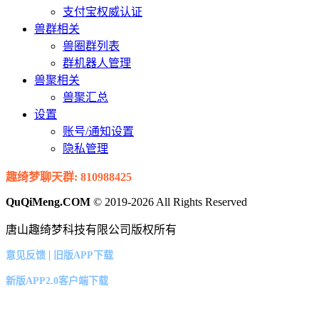
支付宝权威认证
兽群相关
兽圈群列表
群机器人管理
兽聚相关
兽聚汇总
设置
账号/通知设置
隐私管理
趣绮梦聊天群: 810988425
QuQiMeng.COM
© 2019-2026 All Rights Reserved
唐山趣绮梦科技有限公司版权所有
|
意见反馈
旧版APP下载
新版APP2.0客户端下载