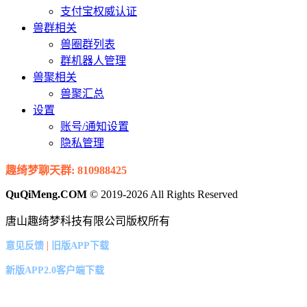
支付宝权威认证
兽群相关
兽圈群列表
群机器人管理
兽聚相关
兽聚汇总
设置
账号/通知设置
隐私管理
趣绮梦聊天群: 810988425
QuQiMeng.COM
© 2019-2026 All Rights Reserved
唐山趣绮梦科技有限公司版权所有
|
意见反馈
旧版APP下载
新版APP2.0客户端下载