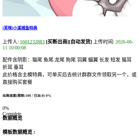
[芙咪]小溪捕鱼特典
上传人:
1601232883
[买断出商]
[自动发货]
上传时间:
2026-06-
11 10:00:08
配件含阴影：猫尾 鱼尾 龙尾 狗尾 羽翼 蝠翼 长发 短发 猫耳
折耳 垂耳
此价格含主模特典，可单买后去统计群群文件领取另一个，或
直接购买套餐
出商进度(限制:100 / 已出:0)
0%
0%
Complete
数据概览
模板数据概览 :