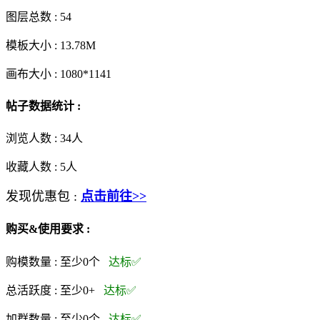
图层总数 :
54
模板大小 :
13.78M
画布大小 :
1080*1141
帖子数据统计 :
浏览人数 :
34人
收藏人数 :
5
人
发现优惠包 :
点击前往>>
购买&使用要求 :
购模数量 :
至少0个
达标✅
总活跃度 :
至少0+
达标✅
加群数量 :
至少0个
达标✅