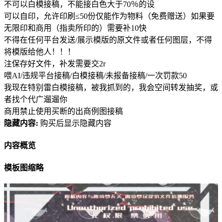
不可以白模接稿，不能接白色大于70％的设
可以自印，允许印刷≤50份仅能作为物料（免费赠送）如果要
无限印和商用（指卖所印的）需要补10快
不得在任何平台发送/展示模版的原文件或者任何图层，不得
将模版给他人！！！
注保存好文件，补发需要交2r
喂AI/违规平台接稿/白模接稿/未报备接稿/一次罚款50
我现在特别雷白模接稿，被我抓到的，我会空间转发抽奖，或
者找个代广遛遛你
商用禁止使用买断的出商例图接稿
隐藏内容:
购买后显示隐藏内容
内容概览
模板图缩略