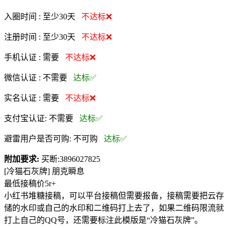
入圈时间 :
至少30天
不达标❌
注册时间 :
至少30天
不达标❌
手机认证 :
需要
不达标❌
微信认证 :
不需要
达标✅
实名认证 :
需要
不达标❌
支付宝认证:
不需要
达标✅
避雷用户是否可购:
不可购
达标✅
附加要求:
买断:3896027825
[冷猫石灰牌] 朋克瞬息
最低接稿价5r+
小红书堆糖接稿，可以平台接稿但需要报备，接稿需要把云存
储的水印或自己的水印和二维码打上去了，如果二维码限流就
打上自己的QQ号，还需要标注此模版是“冷猫石灰牌”。