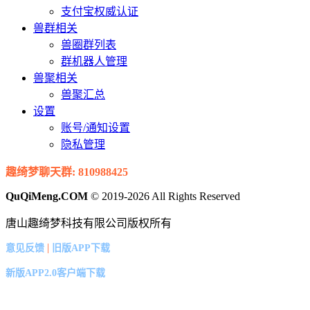
支付宝权威认证
兽群相关
兽圈群列表
群机器人管理
兽聚相关
兽聚汇总
设置
账号/通知设置
隐私管理
趣绮梦聊天群: 810988425
QuQiMeng.COM
© 2019-2026 All Rights Reserved
唐山趣绮梦科技有限公司版权所有
|
意见反馈
旧版APP下载
新版APP2.0客户端下载