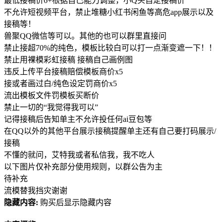
最低接稿价6+根据自己能力调整，小Q头自定接稿价
不允许短视频平台，禁止堆糖小红书闲鱼等高危app展示以及
接稿等！
兽聚QQ微信等可以。其他的也可以群里直接问
禁止接超70%的纯色，模板比较白可以打一点渐变遮一下！！
禁止用裸模彩虹接稿 接稿自己画例图
违反上传平台接稿赔偿模板商价x5
接或者画过白/纯色设定罚商价x5
流出模板文件罚模板买断价
禁止一切的“我觉得我可以”
记得接稿后告知单主不允许投任何ai豆包等
在QQ以外的其他平台展示接稿提醒单主还有自己要打码展示/
接稿
不懂的就问，艾特我或者私信我，我不吃人
以下图片仅补充部分使用规则，以群公告为主
待补充
流模替我挡灾谢谢
隐藏内容:
购买后显示隐藏内容