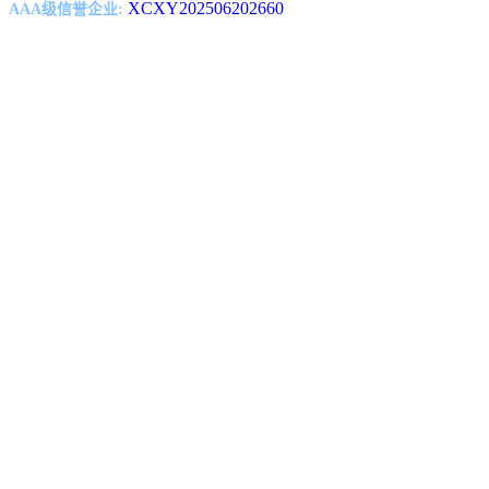
XCXY202506202660
AAA级信誉企业: