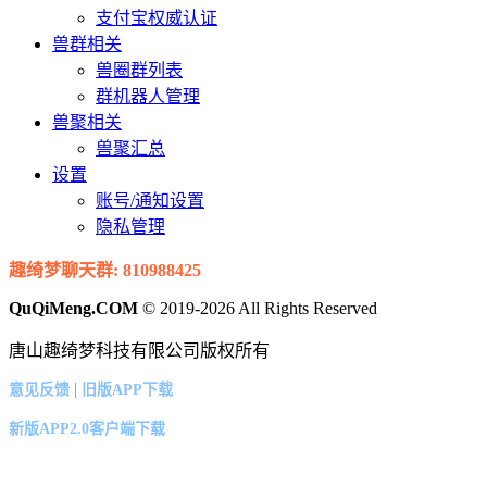
支付宝权威认证
兽群相关
兽圈群列表
群机器人管理
兽聚相关
兽聚汇总
设置
账号/通知设置
隐私管理
趣绮梦聊天群: 810988425
QuQiMeng.COM
© 2019-2026 All Rights Reserved
唐山趣绮梦科技有限公司版权所有
|
意见反馈
旧版APP下载
新版APP2.0客户端下载