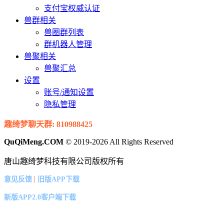
支付宝权威认证
兽群相关
兽圈群列表
群机器人管理
兽聚相关
兽聚汇总
设置
账号/通知设置
隐私管理
趣绮梦聊天群: 810988425
QuQiMeng.COM
© 2019-2026 All Rights Reserved
唐山趣绮梦科技有限公司版权所有
|
意见反馈
旧版APP下载
新版APP2.0客户端下载