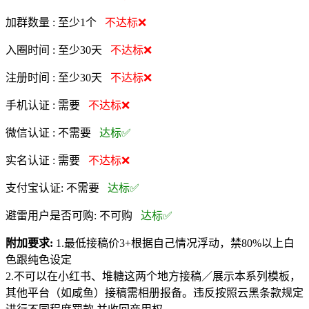
加群数量 :
至少1个
不达标❌
入圈时间 :
至少30天
不达标❌
注册时间 :
至少30天
不达标❌
手机认证 :
需要
不达标❌
微信认证 :
不需要
达标✅
实名认证 :
需要
不达标❌
支付宝认证:
不需要
达标✅
避雷用户是否可购:
不可购
达标✅
附加要求:
1.最低接稿价3+根据自己情况浮动，禁80%以上白
色跟纯色设定
2.不可以在小红书、堆糖这两个地方接稿／展示本系列模板，
其他平台（如咸鱼）接稿需相册报备。违反按照云黑条款规定