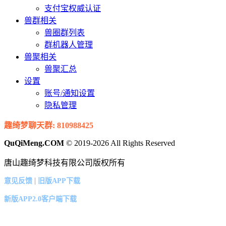
支付宝权威认证
兽群相关
兽圈群列表
群机器人管理
兽聚相关
兽聚汇总
设置
账号/通知设置
隐私管理
趣绮梦聊天群: 810988425
QuQiMeng.COM
© 2019-2026 All Rights Reserved
唐山趣绮梦科技有限公司版权所有
|
意见反馈
旧版APP下载
新版APP2.0客户端下载