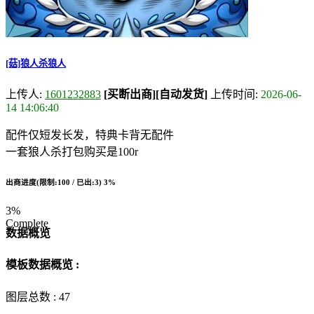
[菇]狼人杀狼人
上传人:
1601232883
[买断出商]
[自动发货]
上传时间:
2026-06-
14 14:06:40
配件仅短发长发，特典卡背无配件
一套狼人杀打包购买是100r
出商进度(限制:100 / 已出:3)
3%
3%
Complete
数据概览
模板数据概览 :
图层总数 :
47