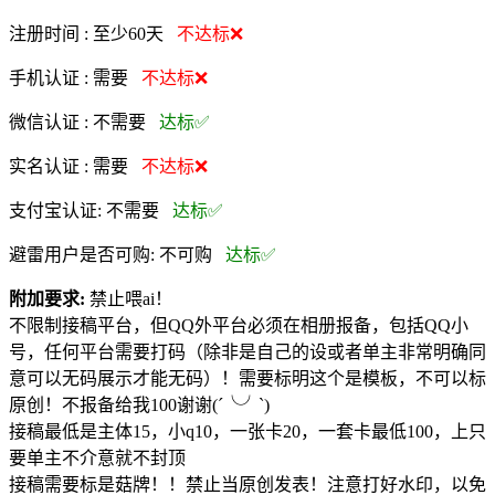
注册时间 :
至少60天
不达标❌
手机认证 :
需要
不达标❌
微信认证 :
不需要
达标✅
实名认证 :
需要
不达标❌
支付宝认证:
不需要
达标✅
避雷用户是否可购:
不可购
达标✅
附加要求:
禁止喂ai！
不限制接稿平台，但QQ外平台必须在相册报备，包括QQ小
号，任何平台需要打码（除非是自己的设或者单主非常明确同
意可以无码展示才能无码）！需要标明这个是模板，不可以标
原创！不报备给我100谢谢(´╰╯`)
接稿最低是主体15，小q10，一张卡20，一套卡最低100，上只
要单主不介意就不封顶
接稿需要标是菇牌！！禁止当原创发表！注意打好水印，以免