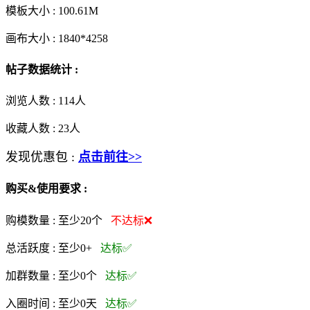
模板大小 :
100.61M
画布大小 :
1840*4258
帖子数据统计 :
浏览人数 :
114人
收藏人数 :
23
人
发现优惠包 :
点击前往>>
购买&使用要求 :
购模数量 :
至少20个
不达标❌
总活跃度 :
至少0+
达标✅
加群数量 :
至少0个
达标✅
入圈时间 :
至少0天
达标✅