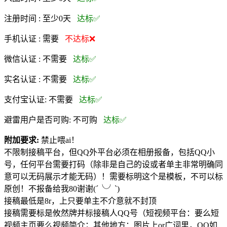
注册时间 :
至少0天
达标✅
手机认证 :
需要
不达标❌
微信认证 :
不需要
达标✅
实名认证 :
不需要
达标✅
支付宝认证:
不需要
达标✅
避雷用户是否可购:
不可购
达标✅
附加要求:
禁止喂ai！
不限制接稿平台，但QQ外平台必须在相册报备，包括QQ小
号，任何平台需要打码（除非是自己的设或者单主非常明确同
意可以无码展示才能无码）！需要标明这个是模板，不可以标
原创！不报备给我80谢谢(´╰╯`)
接稿最低是8r，上只要单主不介意就不封顶
接稿需要标是攸然牌并标接稿人QQ号（短视频平台：要么短
视频主页要么视频简介；其他地方：图片上or广词里，QQ如