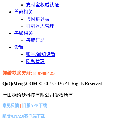
支付宝权威认证
兽群相关
兽圈群列表
群机器人管理
兽聚相关
兽聚汇总
设置
账号/通知设置
隐私管理
趣绮梦聊天群: 810988425
QuQiMeng.COM
© 2019-2026 All Rights Reserved
唐山趣绮梦科技有限公司版权所有
|
意见反馈
旧版APP下载
新版APP2.0客户端下载