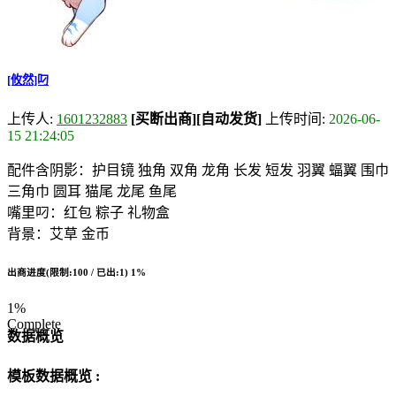
[攸然]叼
上传人:
1601232883
[买断出商]
[自动发货]
上传时间:
2026-06-
15 21:24:05
配件含阴影：护目镜 独角 双角 龙角 长发 短发 羽翼 蝠翼 围巾
三角巾 圆耳 猫尾 龙尾 鱼尾
嘴里叼：红包 粽子 礼物盒
背景：艾草 金币
出商进度(限制:100 / 已出:1)
1%
1%
Complete
数据概览
模板数据概览 :