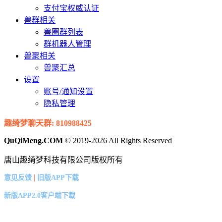
支付宝权威认证
兽群相关
兽圈群列表
群机器人管理
兽聚相关
兽聚汇总
设置
账号/通知设置
隐私管理
趣绮梦聊天群: 810988425
QuQiMeng.COM
© 2019-2026 All Rights Reserved
唐山趣绮梦科技有限公司版权所有
|
意见反馈
旧版APP下载
新版APP2.0客户端下载